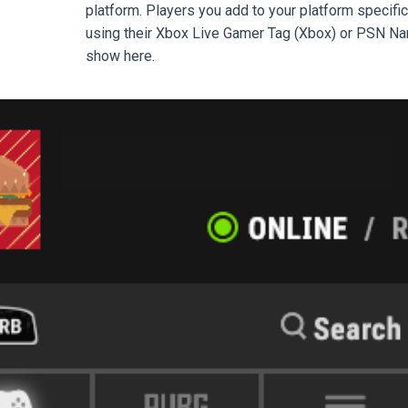
platform. Players you add to your platform specific 
using their Xbox Live Gamer Tag (Xbox) or PSN Na
show here.