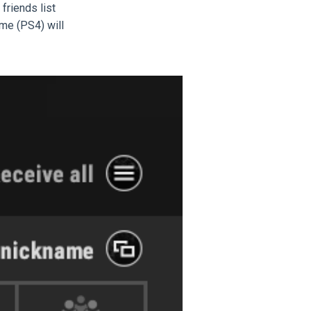
friends list
me (PS4) will