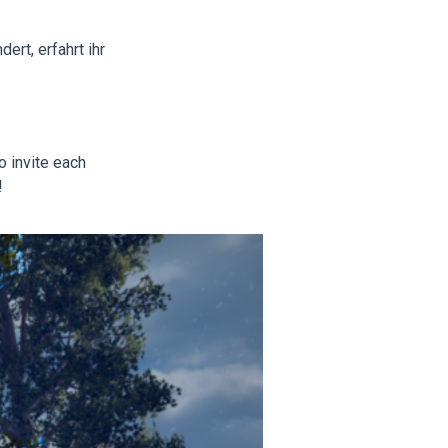
rt, erfahrt ihr
o invite each
!