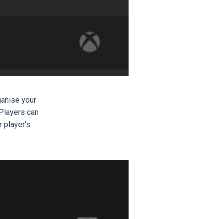
ganise your
 Players can
 player’s