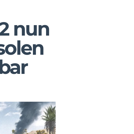
.2 nun
solen
gbar