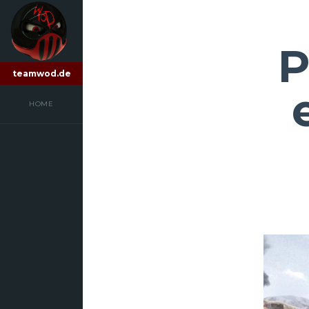
P
teamwod.de
HOME