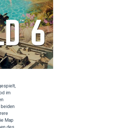
espielt,
od im
en
 beiden
rere
die Map
nen des