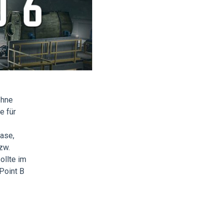
ohne
e für
ase,
zw.
ollte im
Point B