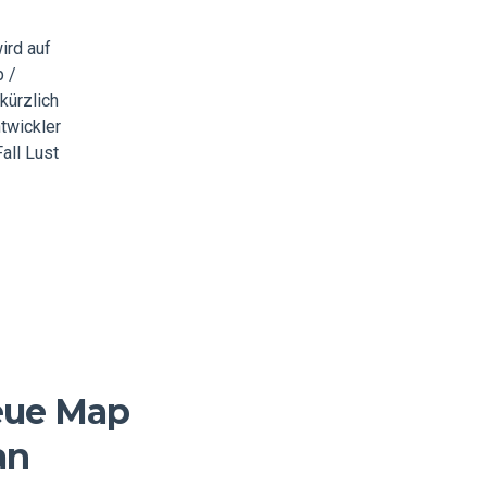
ird auf
 /
kürzlich
ntwickler
all Lust
eue Map
an