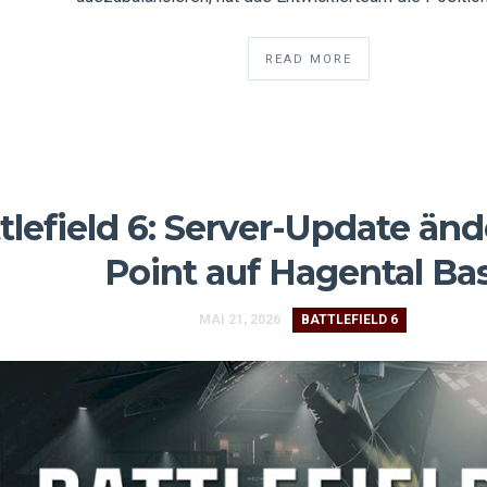
READ MORE
tlefield 6: Server-Update än
Point auf Hagental Ba
MAI 21, 2026
BATTLEFIELD 6