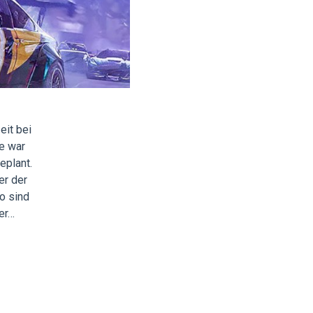
eit bei
e war
eplant.
er der
o sind
er…