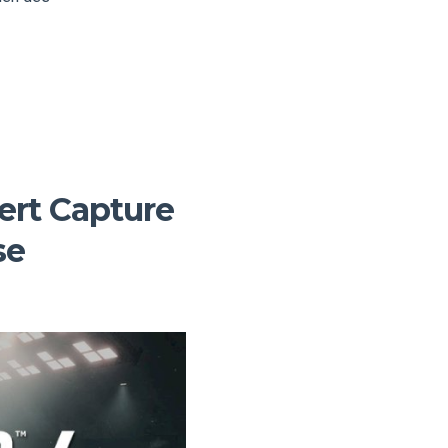
dert Capture
se