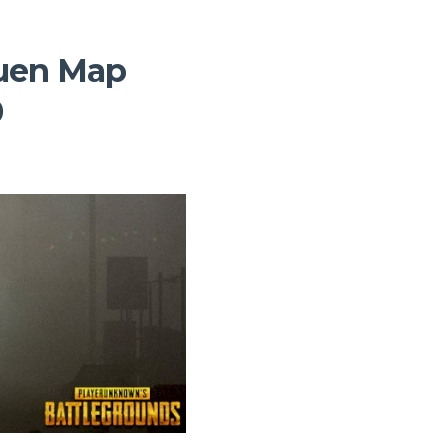
euen Map
0