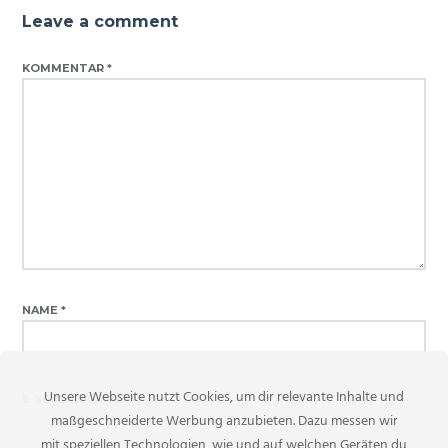
Leave a comment
KOMMENTAR
*
NAME
*
Unsere Webseite nutzt Cookies, um dir relevante Inhalte und
E-MAIL-ADRESSE
*
maßgeschneiderte Werbung anzubieten. Dazu messen wir
mit speziellen Technologien, wie und auf welchen Geräten du