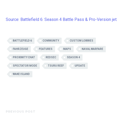
Source: Battlefield 6: Season 4 Battle Pass & Pro-Version jet
BATTLEFIELD 6
COMMUNITY
CUSTOM LOBBIES
FAHRZEUGE
FEATURES
MAPS
NAVAL WARFARE
PROXIMITY CHAT
REDSEC
SEASON 4
SPECTATOR MODE
TSURU REEF
UPDATE
WAKE ISLAND
PREVIOUS POST