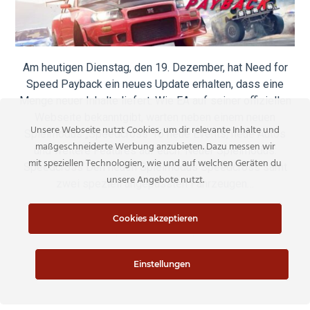
Am heutigen Dienstag, den 19. Dezember, hat Need for
Speed Payback ein neues Update erhalten, dass eine
Menge neuer Inhalte liefert. Wie EA auf seiner offiziellen
Webseite bekanntgibt, warten neben einem neuen
Unsere Webseite nutzt Cookies, um dir relevante Inhalte und
Spielmodus „Speedcross“16 neue Events, neue Autos
maßgeschneiderte Werbung anzubieten. Dazu messen wir
und weitere Features auf euch. Neuer Spielmodus:
mit speziellen Technologien, wie und auf welchen Geräten du
Speedcross Den neuen Spielmodus Speedcross samt
unsere Angebote nutzt.
zwei speziell angepassten Fahrzeugen…
Cookies akzeptieren
READ MORE
Einstellungen