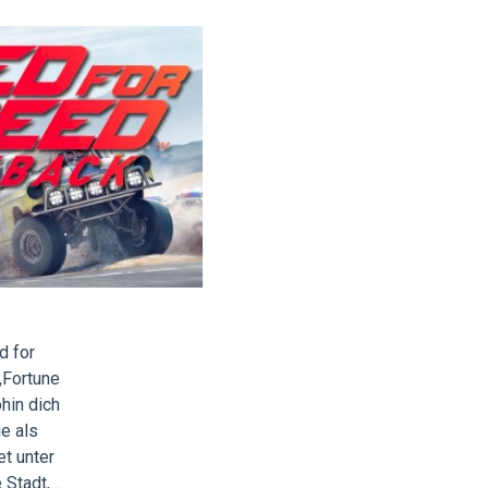
d for
„Fortune
ohin dich
e als
t unter
 Stadt,…