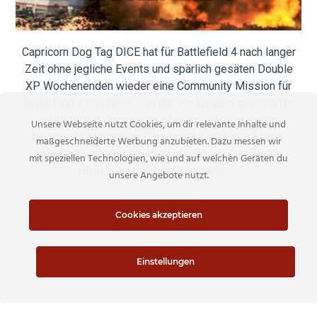
Capricorn Dog Tag DICE hat für Battlefield 4 nach langer
Zeit ohne jegliche Events und spärlich gesäten Double
XP Wochenenden wieder eine Community Mission für
Battlefield 4 gestartet. Ziel der vor Kurzem gestarteten
Battlefield 4 Community Mission ist es in einem
Unsere Webseite nutzt Cookies, um dir relevante Inhalte und
beliebigen Multiplayer-Spielmodus sowie auf einer
maßgeschneiderte Werbung anzubieten. Dazu messen wir
beliebigen Karte eurer Wahl insgesamt 3 Millionen
mit speziellen Technologien, wie und auf welchen Geräten du
Handgranaten-Kills zu erzielen.…
unsere Angebote nutzt.
READ MORE
Cookies akzeptieren
Einstellungen