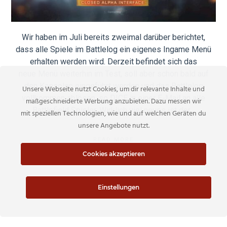
Wir haben im Juli bereits zweimal darüber berichtet,
dass alle Spiele im Battlelog ein eigenes Ingame Menü
erhalten werden wird. Derzeit befindet sich das
neue Menü weiterhin im Test, soll aber schon bald auf
den Konsolen eingeführt werden und das Battlelog
Unsere Webseite nutzt Cookies, um dir relevante Inhalte und
vollkommen ablösen, so DICE in einer E-Mail an alle
maßgeschneiderte Werbung anzubieten. Dazu messen wir
Battlefield Spieler. Wirklich viel neues ist der…
mit speziellen Technologien, wie und auf welchen Geräten du
unsere Angebote nutzt.
READ MORE
Cookies akzeptieren
Einstellungen