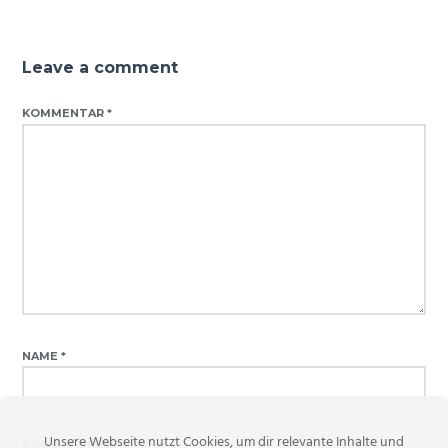
Leave a comment
KOMMENTAR
*
NAME
*
Unsere Webseite nutzt Cookies, um dir relevante Inhalte und
E-MAIL-ADRESSE
*