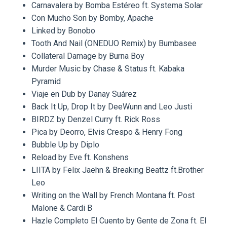
Carnavalera by Bomba Estéreo ft. Systema Solar
Con Mucho Son by Bomby, Apache
Linked by Bonobo
Tooth And Nail (ONEDUO Remix) by Bumbasee
Collateral Damage by Burna Boy
Murder Music by Chase & Status ft. Kabaka
Pyramid
Viaje en Dub by Danay Suárez
Back It Up, Drop It by DeeWunn and Leo Justi
BIRDZ by Denzel Curry ft. Rick Ross
Pica by Deorro, Elvis Crespo & Henry Fong
Bubble Up by Diplo
Reload by Eve ft. Konshens
LIITA by Felix Jaehn & Breaking Beattz ft.Brother
Leo
Writing on the Wall by French Montana ft. Post
Malone & Cardi B
Hazle Completo El Cuento by Gente de Zona ft. El