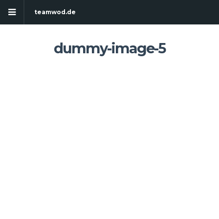
teamwod.de
dummy-image-5