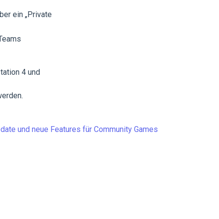
er ein „Private
 Teams
station 4 und
werden.
 Update und neue Features für Community Games