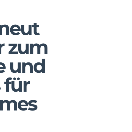
rneut
er zum
e und
 für
ames