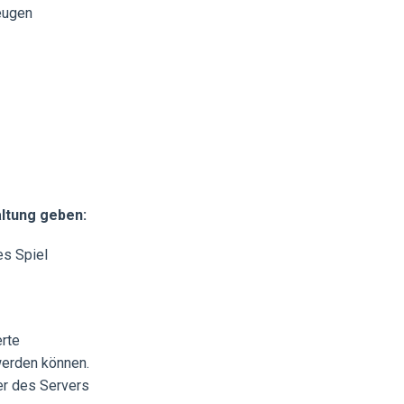
eugen
ltung geben:
es Spiel
erte
werden können.
er des Servers