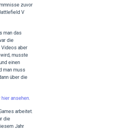
ommnisse zuvor
ttlefield V
ss man das
war die
s Videos aber
wird, musste
und einen
und man muss
dann über die
r
hier ansehen
.
Games arbeitet.
r die
diesem Jahr