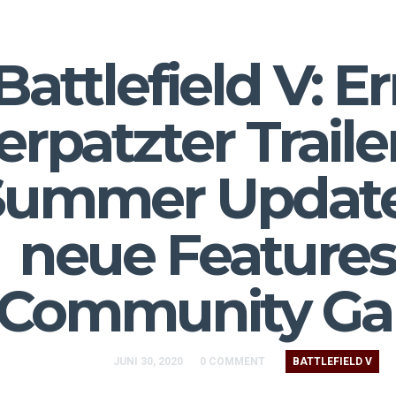
Battlefield V: E
erpatzter Trail
Summer Updat
neue Features
Community G
JUNI 30, 2020
0 COMMENT
BATTLEFIELD V