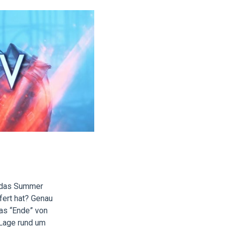
ka das Summer
efert hat? Genau
das “Ende” von
 Lage rund um