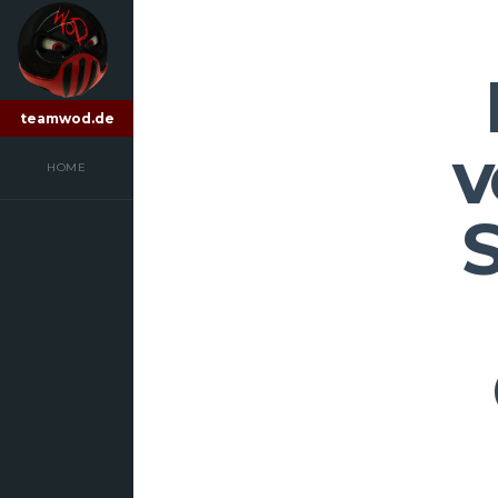
teamwod.de
v
HOME