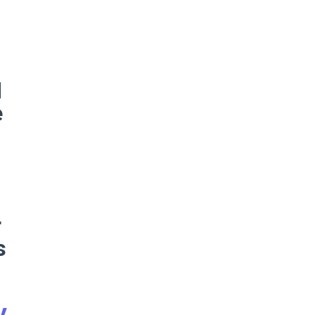
d
e
r
s