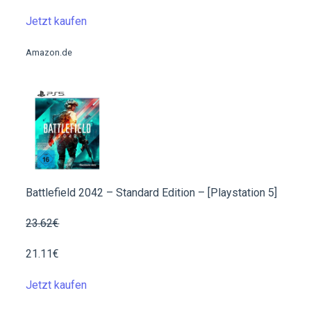
Jetzt kaufen
Amazon.de
Battlefield 2042 – Standard Edition – [Playstation 5]
23.62€
21.11€
Jetzt kaufen