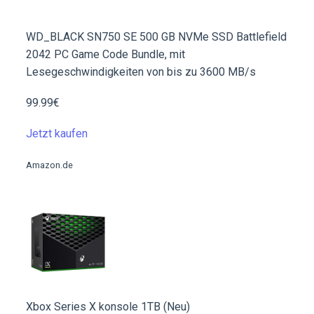
WD_BLACK SN750 SE 500 GB NVMe SSD Battlefield
2042 PC Game Code Bundle, mit
Lesegeschwindigkeiten von bis zu 3600 MB/s
99.99€
Jetzt kaufen
Amazon.de
Xbox Series X konsole 1TB (Neu)