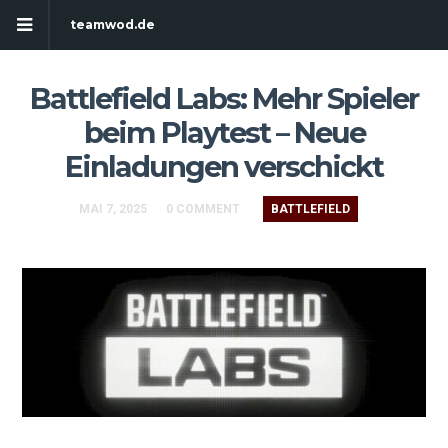
teamwod.de
Battlefield Labs: Mehr Spieler
beim Playtest – Neue
Einladungen verschickt
MAI 7, 2025
0 COMMENT
BATTLEFIELD