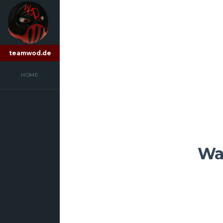
teamwod.de
HOME
Waf