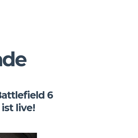
ade
ttlefield 6
t live!