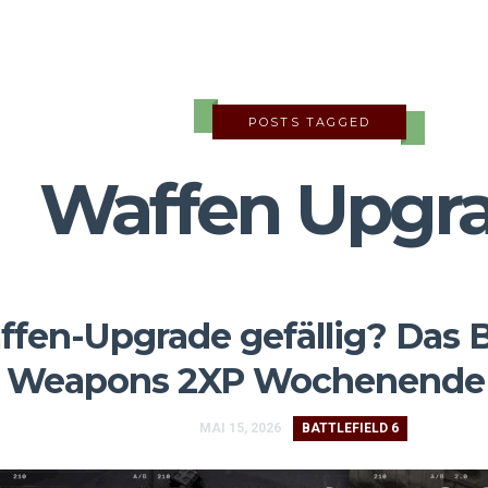
POSTS TAGGED
Waffen Upgr
fen-Upgrade gefällig? Das Ba
Weapons 2XP Wochenende is
MAI 15, 2026
BATTLEFIELD 6