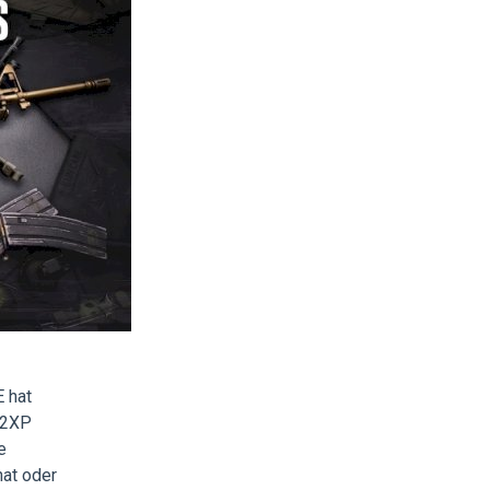
E hat
 2XP
e
hat oder