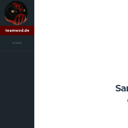
teamwod.de
HOME
Sa