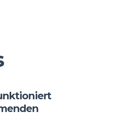
s
unktioniert
mmenden