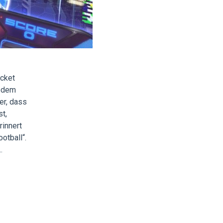
ocket
h dem
er, dass
t,
rinnert
otball“.
…