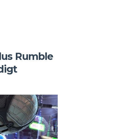
dus Rumble
digt