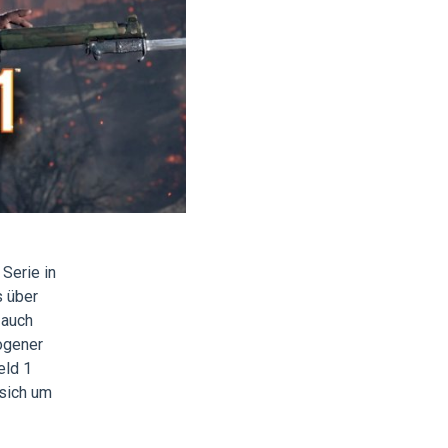
 Serie in
 über
 auch
ogener
eld 1
 sich um