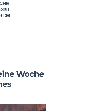
tuelle
lmodus
bei der
 eine Woche
nes