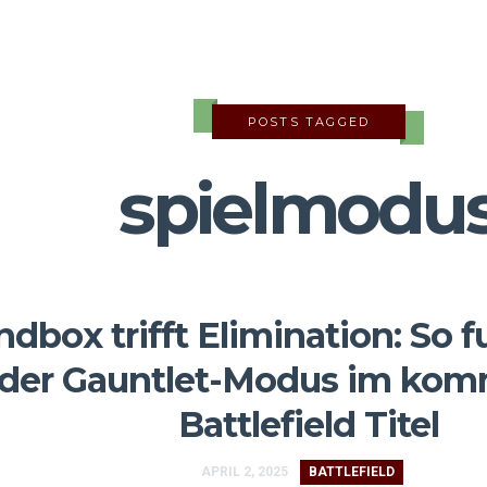
POSTS TAGGED
spielmodu
ndbox trifft Elimination: So f
der Gauntlet-Modus im ko
Battlefield Titel
APRIL 2, 2025
BATTLEFIELD