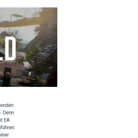
nnenden
e. Denn
nt EA
führen.
iner