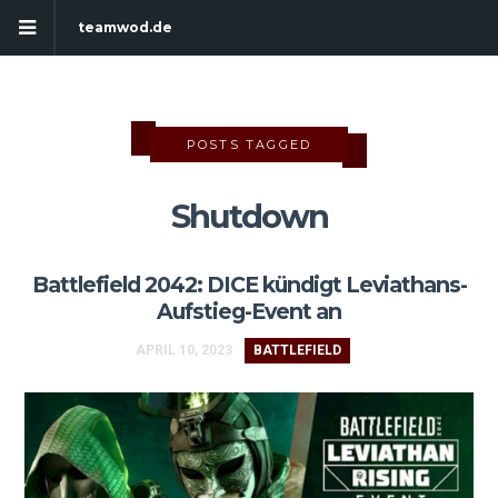
teamwod.de
POSTS TAGGED
Shutdown
Battlefield 2042: DICE kündigt Leviathans-
Aufstieg-Event an
APRIL 10, 2023
BATTLEFIELD