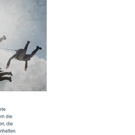
ete
em die
n, die
nhalten.