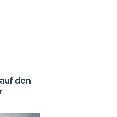
 auf den
r