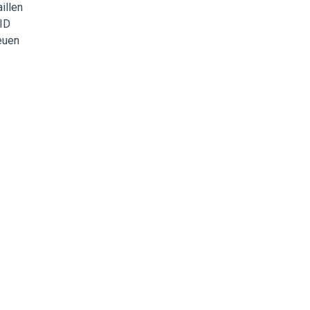
illen
-ID
euen