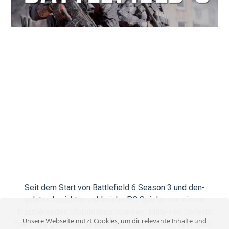
Seit dem Start von Battlefield 6 Season 3 und den-
pdates berichten zahlreiche PC Spieler von einem
frustrierenden Stabilitätsproblemen. Mitten im Gefecht
Unsere Webseite nutzt Cookies, um dir relevante Inhalte und
friert das gesamte System ein. Kein “Alt+F4”, kein Task-