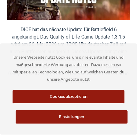
DICE hat das nächste Update für Battlefield 6
angekündigt. Das Quality of Life Game Update 1.3.1.5
wird am 26. Mai 2026 um 10:00 Uhr deutscher Zeit auf
allen Plattformen ausgerollt. Dieses Update bringt eine
Unsere Webseite nutzt Cookies, um dir relevante Inhalte und
gezielte Reihe von Fehlerbehebungen und
maßgeschneiderte Werbung anzubieten. Dazu messen wir
Verbesserungen für Battle Royale, Portal, Karten,
mit speziellen Technologien, wie und auf welchen Geräten du
Gadgets, Fahrzeuge, Waffen und die Benutzeroberfläche
unsere Angebote nutzt.
mit sich. Im Fokus
Cookies akzeptieren
READ MORE
Einstellungen