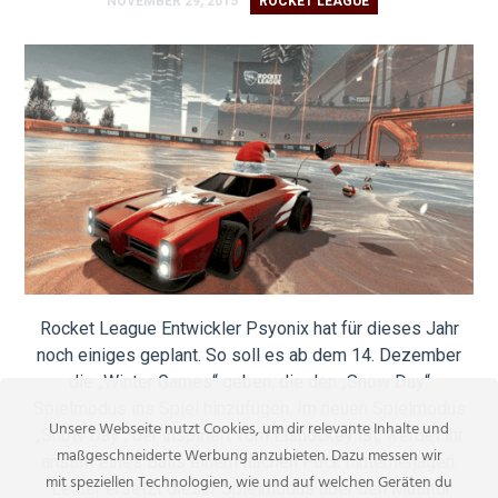
NOVEMBER 29, 2015
ROCKET LEAGUE
Rocket League Entwickler Psyonix hat für dieses Jahr
noch einiges geplant. So soll es ab dem 14. Dezember
die „Winter Games“ geben, die den „Snow Day“
Spielmodus ins Spiel hinzufügen. Im neuen Spielmodus
Unsere Webseite nutzt Cookies, um dir relevante Inhalte und
„Snow Day“, der inspiriert vom Eishockey ist, werdet ihr
maßgeschneiderte Werbung anzubieten. Dazu messen wir
anstatt eines Balls einem flachen Puck hinterherjagen.
mit speziellen Technologien, wie und auf welchen Geräten du
Leider ersetzt dieser Spielmodus aber den Mutator