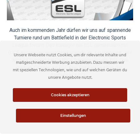
Auch im kommenden Jahr dürfen wir uns auf spannende
Turniere rund um Battlefield in der Electronic Sports
League freuen. Das kündigte die ESL gemeinsam mit
DICE am vergangenen Wochenende an. Ein weiteres Jahr
Unsere Webseite nutzt Cookies, um dir relevante Inhalte und
wird es Support für Go4BF4 Turniere und die ESL One
maßgeschneiderte Werbung anzubieten. Dazu messen wir
geben. Details zur ESL One Die Fall Season der
mit speziellen Technologien, wie und auf welchen Geräten du
Battlefield 4 ESL…
unsere Angebote nutzt.
READ MORE
Cookies akzeptieren
Einstellungen