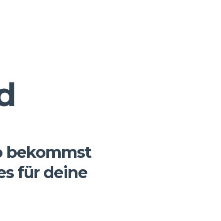
d
 So bekommst
s für deine