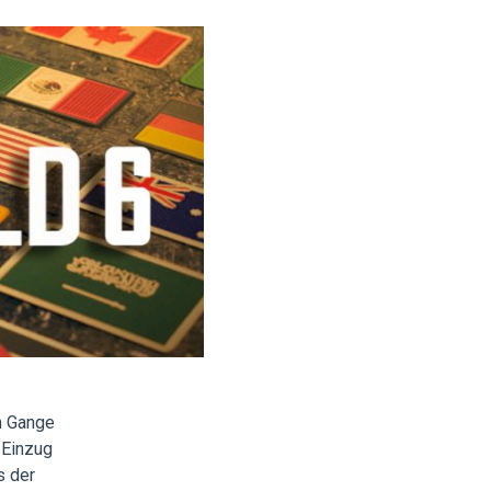
m Gange
l Einzug
s der