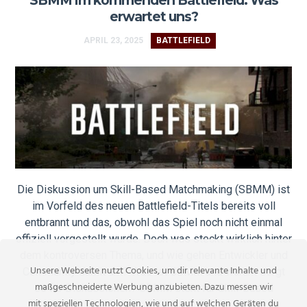
erwartet uns?
APRIL 23, 2025
BATTLEFIELD
Die Diskussion um Skill-Based Matchmaking (SBMM) ist
im Vorfeld des neuen Battlefield-Titels bereits voll
entbrannt und das, obwohl das Spiel noch nicht einmal
offiziell vorgestellt wurde. Doch was steckt wirklich hinter
dem kontroversen Thema, und wie gehen Entwickler und
Unsere Webseite nutzt Cookies, um dir relevante Inhalte und
Community damit um? Was ist SBMM und warum sorgt
maßgeschneiderte Werbung anzubieten. Dazu messen wir
es für Diskussionen? SBMM steht für Skill-Based
mit speziellen Technologien, wie und auf welchen Geräten du