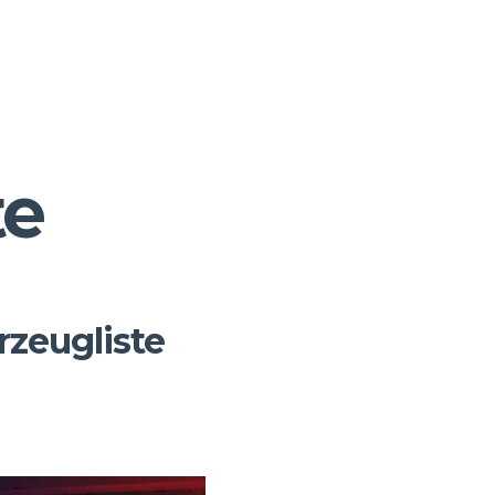
te
zeugliste