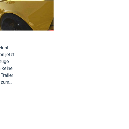
 Heat
n jetzt
zeuge
 keine
Trailer
r zum…