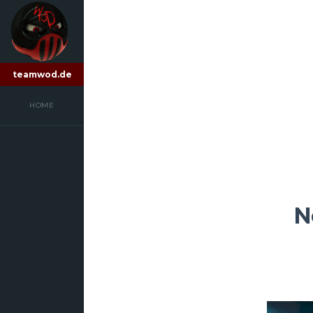
teamwod.de
HOME
N