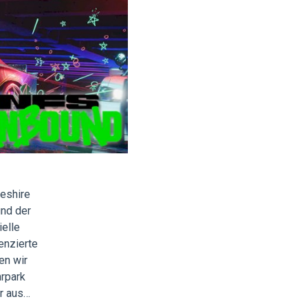
heshire
nd der
ielle
enzierte
en wir
hrpark
r aus…