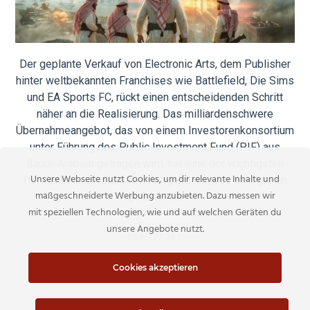
Der geplante Verkauf von Electronic Arts, dem Publisher
hinter weltbekannten Franchises wie Battlefield, Die Sims
und EA Sports FC, rückt einen entscheidenden Schritt
näher an die Realisierung. Das milliardenschwere
Übernahmeangebot, das von einem Investorenkonsortium
unter Führung des Public Investment Fund (PIF) aus
Saudi-Arabien getragen wird, hat eine der wichtigsten
Unsere Webseite nutzt Cookies, um dir relevante Inhalte und
Hürden im internationalen Freigabeprozess erfolgreich
maßgeschneiderte Werbung anzubieten. Dazu messen wir
genommen.
mit speziellen Technologien, wie und auf welchen Geräten du
unsere Angebote nutzt.
READ MORE
Cookies akzeptieren